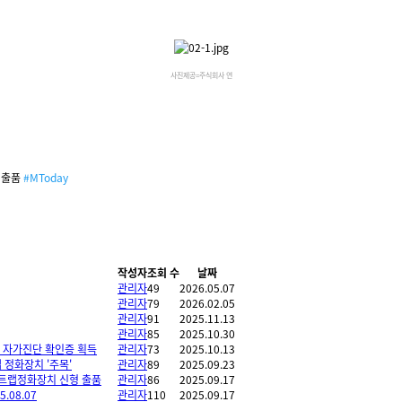
사진제공=주식회사 연
 출품
#MToday
작성자
조회 수
날짜
관리자
49
2026.05.07
관리자
79
2026.02.05
관리자
91
2025.11.13
관리자
85
2025.10.30
 자가진단 확인증 획득
관리자
73
2025.10.13
 정화장치 '주목'
관리자
89
2025.09.23
리스트랩정화장치 신형 출품
관리자
86
2025.09.17
08.07
관리자
110
2025.09.17