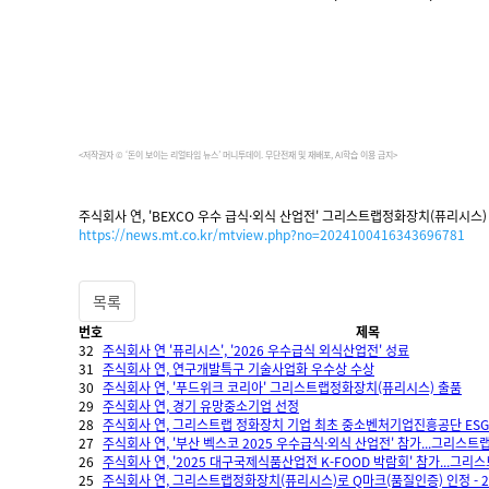
<저작권자 © ‘돈이 보이는 리얼타임 뉴스’ 머니투데이. 무단전재 및 재배포, AI학습 이용 금지>
주식회사 연, 'BEXCO 우수 급식·외식 산업전' 그리스트랩정화장치(퓨리시스)
https://news.mt.co.kr/mtview.php?no=2024100416343696781
목록
번호
제목
32
주식회사 연 '퓨리시스', '2026 우수급식 외식산업전' 성료
31
주식회사 연, 연구개발특구 기술사업화 우수상 수상
30
주식회사 연, '푸드위크 코리아' 그리스트랩정화장치(퓨리시스) 출품
29
주식회사 연, 경기 유망중소기업 선정
28
주식회사 연, 그리스트랩 정화장치 기업 최초 중소벤처기업진흥공단 ESG
27
주식회사 연, '부산 벡스코 2025 우수급식·외식 산업전' 참가...그리스트랩
26
주식회사 연, '2025 대구국제식품산업전 K-FOOD 박람회' 참가...그
25
주식회사 연, 그리스트랩정화장치(퓨리시스)로 Q마크(품질인증) 인정 - 25.