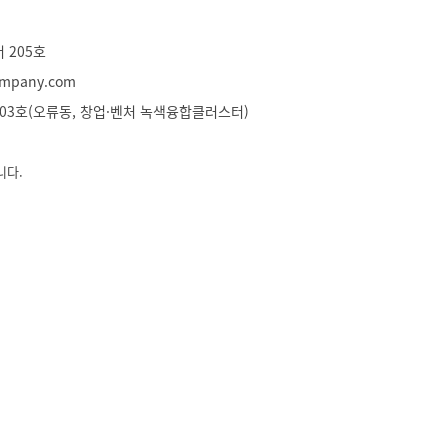
 205호
company.com
 03호(오류동, 창업·벤처 녹색융합클러스터)
니다.