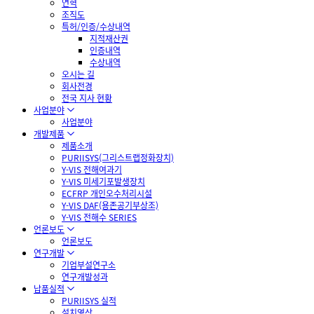
연혁
조직도
특허/인증/수상내역
지적재산권
인증내역
수상내역
오시는 길
회사전경
전국 지사 현황
사업분야
사업분야
개발제품
제품소개
PURIISYS(그리스트랩정화장치)
Y-VIS 전해여과기
Y-VIS 미세기포발생장치
ECFRP 개인오수처리시설
Y-VIS DAF(용존공기부상조)
Y-VIS 전해수 SERIES
언론보도
언론보도
연구개발
기업부설연구소
연구개발성과
납품실적
PURIISYS 실적
설치영상