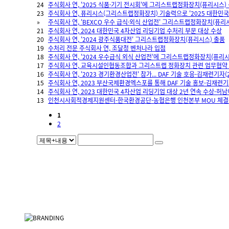
24
주식회사 연, '2025 식품·기기 전시회'에 그리스트랩정화장치(퓨리시스) 신형
23
주식회사 연, 퓨리시스(그리스트랩정화장치) 기술력으로 '2025 대한민국
»
주식회사 연, 'BEXCO 우수 급식·외식 산업전' 그리스트랩정화장치(퓨리
21
주식회사 연, 2024 대한민국 4차산업 리딩기업 수처리 부문 대상 수상
20
주식회사 연, '2024 광주식품대전' 그리스트랩정화장치(퓨리시스) 출품
19
수처리 전문 주식회사 연, 조달청 벤처나라 입점
18
주식회사 연, '2024 우수급식 외식 산업전'에 그리스트랩정화장치(퓨리시
17
주식회사 연, 교육시설인협동조합과 그리스트랩 정화장치 관련 업무협약 체결(
16
주식회사 연, '2023 경기환경산업전' 참가... DAF 기술 호응-김재련기자(20
15
주식회사 연, 2023 부산국제환경엑스포를 통해 DAF 기술 홍보-김재련기자(2
14
주식회사 연, 2023 대한민국 4차산업 리딩기업 대상 2년 연속 수상-허남이기
13
인천시사회적경제지원센터-한국환경공단-농협은행 인천본부 MOU 체결-나윤흠
1
2