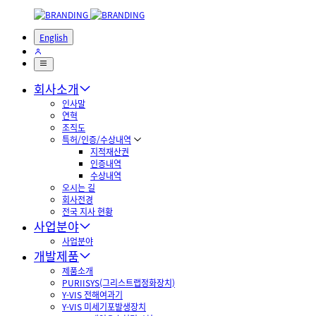
English
회사소개
인사말
연혁
조직도
특허/인증/수상내역
지적재산권
인증내역
수상내역
오시는 길
회사전경
전국 지사 현황
사업분야
사업분야
개발제품
제품소개
PURIISYS(그리스트랩정화장치)
Y-VIS 전해여과기
Y-VIS 미세기포발생장치