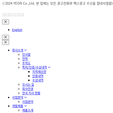
ⓒ2024 YEON Co.,Ltd. 본 업체는 모든 광고전화와 팩스광고 수신을 절대사절합
개인정보처리방침
English
회사소개
인사말
연혁
조직도
특허/인증/수상내역
지적재산권
인증내역
수상내역
오시는 길
회사전경
전국 지사 현황
사업분야
사업분야
개발제품
제품소개