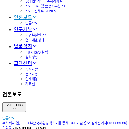
ECFRP 개인오수처리시설
Y-VIS DAF(용존공기부상조)
Y-VIS 전해수 SERIES
언론보도
언론보도
연구개발
기업부설연구소
연구개발성과
납품실적
PURIISYS 실적
설치영상
고객센터
공지사항
문의사항
인재채용
자료실
언론보도
CATEGORY
언론보도
주식회사 연, 2023 부산국제환경엑스포를 통해 DAF 기술 홍보-김재련기자(2023.09.08)
관리자
2024.09.04 11:17:49