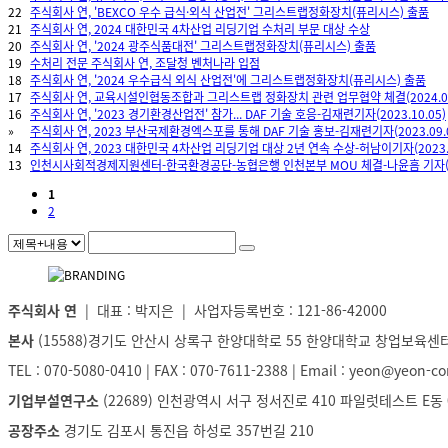
22
주식회사 연, 'BEXCO 우수 급식·외식 산업전' 그리스트랩정화장치(퓨리시스) 출품
21
주식회사 연, 2024 대한민국 4차산업 리딩기업 수처리 부문 대상 수상
20
주식회사 연, '2024 광주식품대전' 그리스트랩정화장치(퓨리시스) 출품
19
수처리 전문 주식회사 연, 조달청 벤처나라 입점
18
주식회사 연, '2024 우수급식 외식 산업전'에 그리스트랩정화장치(퓨리시스) 출품
17
주식회사 연, 교육시설인협동조합과 그리스트랩 정화장치 관련 업무협약 체결(2024.04
16
주식회사 연, '2023 경기환경산업전' 참가... DAF 기술 호응-김재련기자(2023.10.05)
»
주식회사 연, 2023 부산국제환경엑스포를 통해 DAF 기술 홍보-김재련기자(2023.09.0
14
주식회사 연, 2023 대한민국 4차산업 리딩기업 대상 2년 연속 수상-허남이기자(2023.0
13
인천시사회적경제지원센터-한국환경공단-농협은행 인천본부 MOU 체결-나윤흠 기자(202
1
2
주식회사 연
| 대표 : 박지은 | 사업자등록번호 : 121-86-42000
본사
(15588)경기도 안산시 상록구 한양대학로 55 한양대학교 창업보육센터
TEL : 070-5080-0410 | FAX : 070-7611-2388 | Email : yeon@yeon-
기업부설연구소
(22689) 인천광역시 서구 정서진로 410 파일럿테스트 E동
공장주소
경기도 김포시 통진읍 하성로 357번길 210