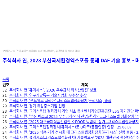
<저작권자 © ‘돈이 보이는 리얼타임 뉴스’ 머니투데이, 무단전재 및 재배포 금지>
주식회사 연, 2023 부산국제환경엑스포를 통해 DAF 기술 홍보 - 머니
목록
번호
제목
32
주식회사 연 '퓨리시스', '2026 우수급식 외식산업전' 성료
31
주식회사 연, 연구개발특구 기술사업화 우수상 수상
30
주식회사 연, '푸드위크 코리아' 그리스트랩정화장치(퓨리시스) 출품
29
주식회사 연, 경기 유망중소기업 선정
28
주식회사 연, 그리스트랩 정화장치 기업 최초 중소벤처기업진흥공단 ESG 자가진단 확
27
주식회사 연, '부산 벡스코 2025 우수급식·외식 산업전' 참가...그리스트랩 정화장치 '주
26
주식회사 연, '2025 대구국제식품산업전 K-FOOD 박람회' 참가...그리스트랩정화장치
25
주식회사 연, 그리스트랩정화장치(퓨리시스)로 Q마크(품질인증) 인정 - 25.08.07
24
주식회사 연, '2025 식품·기기 전시회'에 그리스트랩정화장치(퓨리시스) 신형 출품 - 25.
23
주식회사 연, 퓨리시스(그리스트랩정화장치) 기술력으로 '2025 대한민국 혁신대상' 